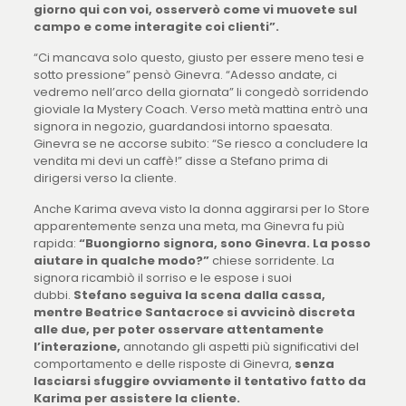
giorno qui con voi, osserverò come vi muovete sul
campo e come interagite coi clienti”.
“Ci mancava solo questo, giusto per essere meno tesi e
sotto pressione” pensò Ginevra. “Adesso andate, ci
vedremo nell’arco della giornata” li congedò sorridendo
gioviale la Mystery Coach. Verso metà mattina entrò una
signora in negozio, guardandosi intorno spaesata.
Ginevra se ne accorse subito: “Se riesco a concludere la
vendita mi devi un caffè!” disse a Stefano prima di
dirigersi verso la cliente.
Anche Karima aveva visto la donna aggirarsi per lo Store
apparentemente senza una meta, ma Ginevra fu più
rapida:
“Buongiorno signora, sono Ginevra. La posso
aiutare in qualche modo?”
chiese sorridente. La
signora ricambiò il sorriso e le espose i suoi
dubbi.
Stefano seguiva la scena dalla cassa,
mentre Beatrice Santacroce si avvicinò discreta
alle due, per poter osservare attentamente
l’interazione,
annotando gli aspetti più significativi del
comportamento e delle risposte di Ginevra,
senza
lasciarsi sfuggire ovviamente il tentativo fatto da
Karima per assistere la cliente.