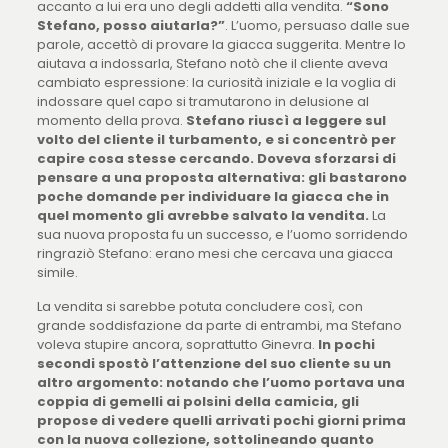
accanto a lui era uno degli addetti alla vendita.
“Sono
Stefano, posso aiutarla?”
. L’uomo, persuaso dalle sue
parole, accettò di provare la giacca suggerita. Mentre lo
aiutava a indossarla, Stefano notò che il cliente aveva
cambiato espressione: la curiosità iniziale e la voglia di
indossare quel capo si tramutarono in delusione al
momento della prova.
Stefano riuscì a leggere sul
volto del cliente il turbamento, e si concentrò per
capire cosa stesse cercando.
Doveva sforzarsi di
pensare a una proposta alternativa: gli bastarono
poche domande per individuare la giacca che in
quel momento gli avrebbe salvato la vendita.
La
sua nuova proposta fu un successo, e l’uomo sorridendo
ringraziò Stefano: erano mesi che cercava una giacca
simile.
La vendita si sarebbe potuta concludere così, con
grande soddisfazione da parte di entrambi, ma Stefano
voleva stupire ancora, soprattutto Ginevra.
In pochi
secondi spostò l’attenzione del suo cliente su un
altro argomento: notando che l’uomo portava una
coppia di gemelli ai polsini della camicia, gli
propose di vedere quelli arrivati pochi giorni prima
con la nuova collezione, sottolineando quanto