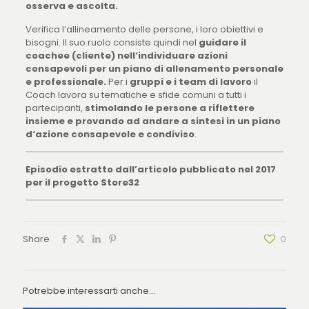
osserva e ascolta.
Verifica l‘allineamento delle persone, i loro obiettivi e
bisogni. Il suo ruolo consiste quindi nel
guidare il
coachee (cliente) nell‘individuare azioni
consapevoli per un piano di allenamento personale
e professionale.
Per i
gruppi e i team di lavoro
il
Coach lavora su tematiche e sfide comuni a tutti i
partecipanti,
stimolando le persone a riflettere
insieme e provando ad andare a sintesi in un piano
d‘azione consapevole e condiviso
.
Episodio estratto dall’articolo pubblicato nel 2017
per il progetto Store32
Share
0
Potrebbe interessarti anche...