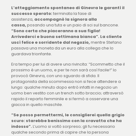
L’atteggiamento spontaneo di Ginevra le garantì il
successo sperato:
terminata la fase di
assistenza,
accompagnò la signora alla
cassa,
posando una tuta e un paio di sci sul bancone.
“Sono certa che piaceranno a sua figlia!
Arrivederci e buona settimana bianca”.
La cliente
uscì felice e sorridente dal negozio,
mentre Stefano
passava una moneta da un euro alla collega che lo
guardava trionfante.
Era tempo per lui di avere una rivincita: “Scommetto che il
prossimo è un uomo, e per te non sarà così facile!” lo
provocò Ginevra, con uno sguardo di sfida. Il
protagonista della scommessa non si fece attendere a
lungo: qualche minuto dopo entrò infatti in negozio un
uomo ben vestito con un trench sotto braccio; attraversò
rapido il reparto femminile e si fermò a osservare una
giacca in quello maschile.
“Se posso permettermi, le consiglierei quella grigio
scuro: starebbe benissimo con la cravatta che ha
indosso”.
L’uomo si voltò sorpreso; gli fu necessario
qualche secondo prima di capire che la persona