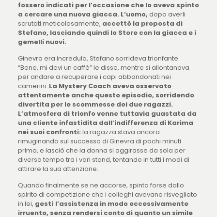
fossero indicati per l’occasione che lo aveva spinto
a cercare una nuova giacca.
L’uomo,
dopo averli
scrutati meticolosamente,
accettò la proposta di
Stefano, lasciando quindi lo Store con la giacca e i
gemelli nuovi.
Ginevra era incredula, Stefano sorrideva trionfante.
“Bene, mi devi un caffè” le disse, mentre si allontanava
per andare a recuperare i capi abbandonati nei
camerini.
La Mystery Coach aveva osservato
attentamente anche questo episodio, sorridendo
divertita per le scommesse dei due ragazzi.
L’atmosfera di trionfo venne tuttavia guastata da
una cliente infastidita dall’indifferenza di Karima
nei suoi confronti:
la ragazza stava ancora
rimuginando sul successo di Ginevra di pochi minuti
prima, e lasciò che la donna si aggirasse da sola per
diverso tempo tra i vari stand, tentando in tutti i modi di
attirare la sua attenzione.
Quando finalmente se ne accorse, spinta forse dallo
spirito di competizione che i colleghi avevano risvegliato
in lei,
gestì l’assistenza in modo eccessivamente
irruento, senza rendersi conto di quanto un simile