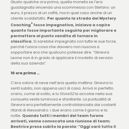
Giusto qualche ora prima, quella moneta se l’era
guadagnata vincendo una scommessa con Stefano: un
euro, il prezzo di un caffè, ma in quel caso anche di un
cliente soddisfatto.
Per quanto la strada del Mystery
®
Coaching
fosse impegnativa, iniziava a capire
quanto fosse importante seguirla per migliorare e
permettere al punto vendita di tornare in
classifica.
Si sarebbe impegnata con tutte le sue forze,
perché l’unica cosa che davvero non riusciva a
sopportare era che qualcuno potesse dire: “Ginevra
Leone non è in grado di applicare il modello di servizio
della sua azienda”.
10 ore prima …
C’era odore di neve nell’aria quella mattina: Ginevra lo
sentì subito, non appena uscì di casa. Arrivò in perfetto
orario, come al solito, e lo
Store32
la accolse nella sua
consueta veste luminosa e sfavillante. La puntualità di
Ginevra era perfettamente controbilanciata dai costanti
ritardi di Alessandro: i due erano come il giorno e la
notte.
Quando tutti i membri del team furono
arrivati, venne convocata una riunione di team;
Beatrice prese subito la parola: “Oggi sarò tutto il