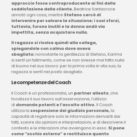
approccio fosse controproducente ai fini della
soddisfazione della cliente.
Beatrice Santacroce
annotò ogni cosa, mentre
Stefano cercò di
intervenire per salvare la situazione; i suoi sforzi,
tuttavia, furono inutili e la donna andò via
impettita, senza acquistare nulla.
Il ragazzo si rivolse quindi alla collega,
spiegandole con calma dove aveva
sbagliato;
nonostante la gentilezza di Stefano, Karima
si sentì un fallimento, come se non avesse mai fatto nulla
di buono nel suo lavoro: per la prima volta in vita sua, la
ragazza si sentì nel posto sbagliato.
Le competenze del Coach
Il Coach è un professionista, un
partner alleato
, che
focalizza il suo lavoro sull‘osservazione, l‘utilizzo
di
domande potenti e l‘ascolto attivo.
Il Coach
utilizza la
sospensione del giudizio personale,
la
capacità di registrare solo le informazioni derivanti dai
fatti, scevre da opinioni e interpretazioni, e di descrivere il
contesto e le interazioni che avvengono in esso.
Si pone
come “occhio esterno” e restituisce quanto