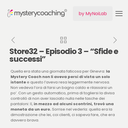
by MyNoiLab
Store32 – Episodio 3 – “Sfide e
successi”
Quella era stata una giornata faticosa per Ginevra:
la
Mystery Coach non li aveva persi di vista un solo
istante
e questo l’aveva resa leggermente nervosa.
Non vedeva l’ora di farsi un bagno caldo e rilassarsi un
po’. Con un gesto automatico, prima di togliersi la divisa
controllò di non aver lasciato nulla nelle tasche dei
pantaloni: lì,
in mezzo ad alcuni scontrini, trovò una
moneta da un euro.
Sorrise nel vederla: quella era la
dimostrazione che lei, coi clienti, ci sapeva fare, che era
davvero brava.