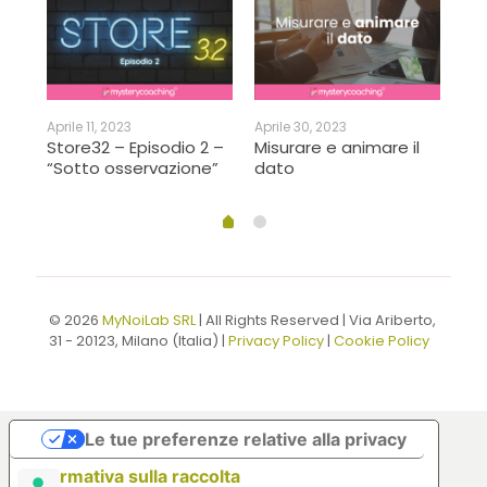
Ago
ria
Ti 
di 
Aprile 11, 2023
Aprile 30, 2023
Store32 – Episodio 2 –
Misurare e animare il
“Sotto osservazione”
dato
© 2026
MyNoiLab SRL
| All Rights Reserved | Via Ariberto,
31 - 20123, Milano (Italia) |
Privacy Policy
|
Cookie Policy
Le tue preferenze relative alla privacy
Informativa sulla raccolta