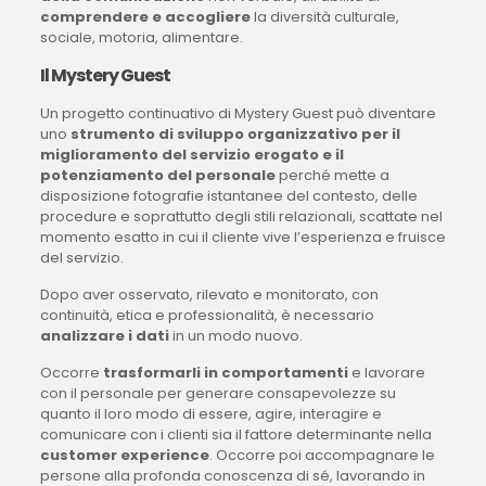
comprendere e accogliere
la diversità culturale,
sociale, motoria, alimentare.
Il Mystery Guest
Un progetto continuativo di Mystery Guest può diventare
uno
strumento di sviluppo organizzativo per il
miglioramento del servizio erogato e il
potenziamento del personale
perché mette a
disposizione fotografie istantanee del contesto, delle
procedure e soprattutto degli stili relazionali, scattate nel
momento esatto in cui il cliente vive l’esperienza e fruisce
del servizio.
Dopo aver osservato, rilevato e monitorato, con
continuità, etica e professionalità, è necessario
analizzare i dati
in un modo nuovo.
Occorre
trasformarli in comportamenti
e lavorare
con il personale per generare consapevolezze su
quanto il loro modo di essere, agire, interagire e
comunicare con i clienti sia il fattore determinante nella
customer experience
. Occorre poi accompagnare le
persone alla profonda conoscenza di sé, lavorando in