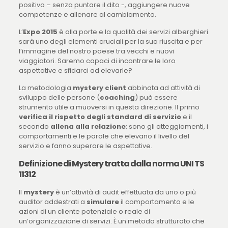
positivo – senza puntare il dito -, aggiungere nuove
competenze e allenare al cambiamento.
L’
Expo 2015
è alla porte e la qualità dei servizi alberghieri
sarà uno degli elementi cruciali per la sua riuscita e per
l’immagine del nostro paese tra vecchi e nuovi
viaggiatori. Saremo capaci di incontrare le loro
aspettative e sfidarci ad elevarle?
La metodologia
mystery client
abbinata ad attività di
sviluppo delle persone (
coaching
) può essere
strumento utile a muoversi in questa direzione. Il primo
verifica il rispetto degli standard di servizio
e il
secondo
allena alla relazione
: sono gli atteggiamenti, i
comportamenti e le parole che elevano il livello del
servizio e fanno superare le aspettative.
Definizione di Mystery tratta dalla norma UNI TS
11312
Il
mystery
è un’attività di audit effettuata da uno o più
auditor addestrati a
simulare
il comportamento e le
azioni di un cliente potenziale o reale di
un’organizzazione di servizi. È un metodo strutturato che