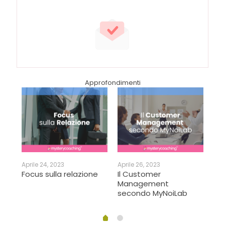
Approfondimenti
Aprile 24, 2023
Aprile 26, 2023
Apri
Focus sulla relazione
Il Customer
Int
Management
Gu
secondo MyNoiLab