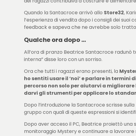
dei ragazzi contribuiva a costruire e alimentare
Quando la Santacroce arrivò allo
Store32
, Kar
l’esperienza di vendita dopo i consigli dei suoi 
feedback e sapeva che ne avrebbe solo tratto 
Qualche ora dopo …
All’ora di pranzo Beatrice Santacroce radunò tut
interna” disse loro con un sorriso.
Ora che tutti i ragazzi erano presenti, la
Myste
ho sentiti usare il ‘noi’ e parlare in termi
percorso non solo per aiutarvi a migliorare
darvi gli strumenti per applicare lo standar
Dopo l’introduzione la Santacroce scrisse sulla 
gruppo con quali di queste espressioni si ident
Dopo aver acceso il PC, Beatrice proiettò una sli
monitoraggio Mystery e continuare a lavorare s