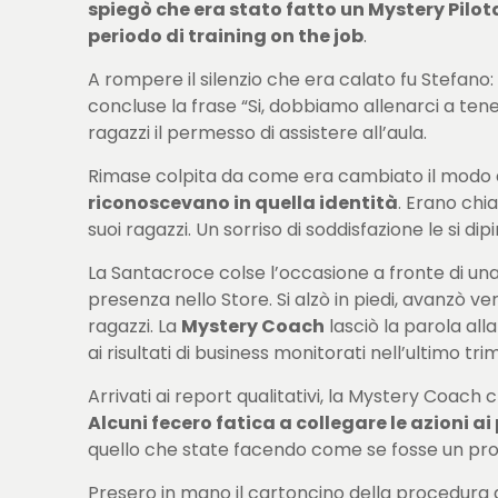
spiegò che era stato fatto un Mystery Pilot
periodo di training on the job
.
A rompere il silenzio che era calato fu Stefano
concluse la frase “Si, dobbiamo allenarci a ten
ragazzi il permesso di assistere all’aula.
Rimase colpita da come era cambiato il modo d
riconoscevano in quella identità
. Erano ch
suoi ragazzi. Un sorriso di soddisfazione le si dipi
La Santacroce colse l’occasione a fronte di una
presenza nello Store. Si alzò in piedi, avanzò 
ragazzi. La
Mystery Coach
lasciò la parola all
ai risultati di business monitorati nell’ultimo tri
Arrivati ai report qualitativi, la Mystery Coach
Alcuni fecero fatica a collegare le azioni 
quello che state facendo come se fosse un pro
Presero in mano il cartoncino della procedura d