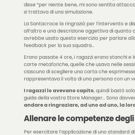
disse “per niente bene, mi sono sentita attaccat
si trattava di una simulazione.
La Santacroce la ringraziò per l’intervento e d
all’altro e una descrizione oggettiva di quant
avrebbe usato questo esercizio per parlare al
feedback per la sua squadra…
Erano passate 4 ore, i ragazzi erano stanchi e l
carte metaforiche, quelle che usava nelle sessi
ciascuno di scegliere una carta che esprimesse i
rappresentava il volto di una persona con un velo
I ragazzi lo avevano capito
, quindi bastò so
guida della vostra Store Manager… Sono davvero
andare a ringraziare, ad uno ad uno, la lo
Allenare le competenze degli
Per esercitare l’applicazione di uno standard di s