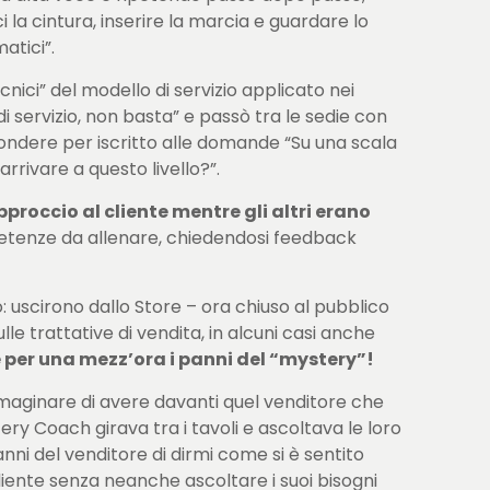
a cintura, inserire la marcia e guardare lo
atici”.
nici” del modello di servizio applicato nei
 servizio, non basta” e passò tra le sedie con
pondere per iscritto alle domande “Su una scala
rrivare a questo livello?”.
proccio al cliente mentre gli altri erano
petenze da allenare, chiedendosi feedback
: uscirono dallo Store – ora chiuso al pubblico
le trattative di vendita, in alcuni casi anche
re per una mezz’ora i panni del “mystery”!
 immaginare di avere davanti quel venditore che
ery Coach girava tra i tavoli e ascoltava le loro
anni del venditore di dirmi come si è sentito
liente senza neanche ascoltare i suoi bisogni