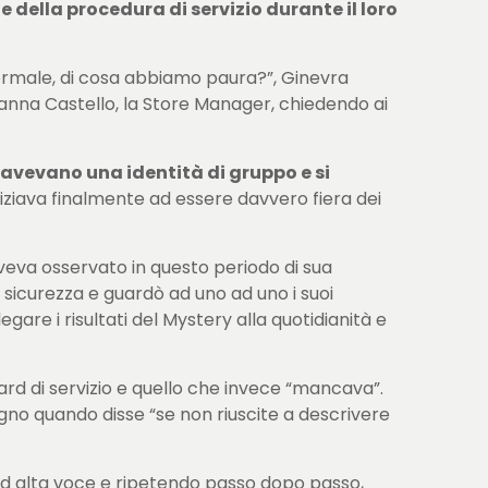
della procedura di servizio durante il loro
 normale, di cosa abbiamo paura?”, Ginevra
ianna Castello, la Store Manager, chiedendo ai
avevano una identità di gruppo e si
iniziava finalmente ad essere davvero fiera dei
veva osservato in questo periodo di sua
 sicurezza e guardò ad uno ad uno i suoi
gare i risultati del Mystery alla quotidianità e
dard di servizio e quello che invece “mancava”.
egno quando disse “se non riuscite a descrivere
 ad alta voce e ripetendo passo dopo passo,