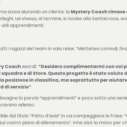
.
ima stava aiutando un cliente: la
Mystery Coach rimase 
colleghi. Lei stessa, al termine, si rivolse alla Santacroce
utili apprendimenti.
ti i ragazzi del team in sala relax: “Mettetevi comodi, fin
ry Coach
esordì:
“Desidero complimentarmi con voi pe
ni di squadra e di Store. Questo progetto è stato vol
 la posizione in classifica, ma soprattutto per aiutar
d di servizio”
.
lavagna la parola “apprendimenti” e poco sotto una serie di 
ificavano adesso.
de dal titolo “Patto d’aula” in cui campeggiava la frase: “O
ul vostro piano di allenamento”. Irina alzò la mano per ch