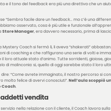
a e il tono del feedback era più una direttiva che un aiut
isse “Sembra facile dare un feedback… ma c’è una differenz
o abbiamo osservato, cosa è più utile e funzionale all’ap
la
Store Manager
, era davvero necessario, prima di lascia
a Mystery Coach si fermò li, li aveva “shakerati” abbastanz
oni di coaching e che raffigurano una serie di volti e imm
l loro attuale stato d’animo. Tutte sorridenti, gioiose, gio
 di malinconia: si, quello di oggi sarebbe stato il loro ult
lo dire: “Come avrete immaginato, il nostro percorso si con
 molto felice di avervi conosciuti”.
Nell’aula scoppiò un
ro Coach
.
 addetti vendita
ervizio nella relazione con il cliente, il Coach lavora sull