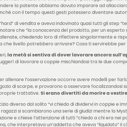
dere la patente abbiamo dovuto imparare ad allacciarci l
inché con il tempo questi gesti potessero diventare autom
ard” di vendita e aveva indovinato quasi tutti gli step “tec
notare che “la conoscenza del prodotto, per un esperto di
llenate, chiedendo loro di riflettere singolarmente e ris
 a che livello potrebbero arrivare? Cosa ti servirebbe per a
eri,
la metà si sentiva di dover lavorare ancora sull’ap
suggerì di lavorare a coppie mischiandosi tra le due com
er allenare l’osservazione occorre avere modelli per farlo
egozio di scarpe, e provarono a osservare focalizzandosi sul
proprie trattative.
Si erano divertiti da morire a vesti
izio diverso dal solito “vi chiedo di dividervi in coppie e
ragazzi si scambiarono una serie di giudizi mentre la Myst
ione e chiese l’attenzione di tutti “chiedo a chi era nei p
a, che interpretava un’addetta che aveva “liquidato” il c