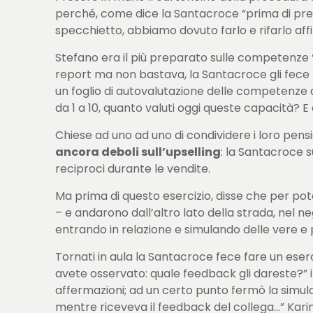
perché, come dice la Santacroce “prima di pren
specchietto, abbiamo dovuto farlo e rifarlo aff
Stefano era il più preparato sulle competenze “h
report ma non bastava, la Santacroce gli fece 
un foglio di autovalutazione delle competenze a
da 1 a 10, quanto valuti oggi queste capacità? E
Chiese ad uno ad uno di condividere i loro pensi
ancora deboli sull’upselling
: la Santacroce 
reciproci durante le vendite.
Ma prima di questo esercizio, disse che per pot
– e andarono dall’altro lato della strada, nel n
entrando in relazione e simulando delle vere e 
Tornati in aula la Santacroce fece fare un eserc
avete osservato: quale feedback gli dareste?” i 
affermazioni; ad un certo punto fermò la simulaz
mentre riceveva il feedback del collega…” Karim