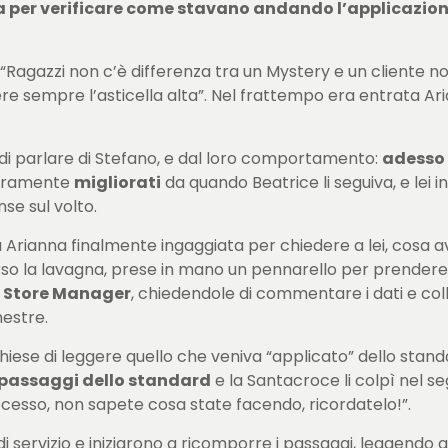
a per verificare come stavano andando l’applicazione 
: “Ragazzi non c’è differenza tra un Mystery e un cliente
ere sempre l’asticella alta”. Nel frattempo era entrata Ar
i parlare di Stefano, e dal loro comportamento:
adesso 
iaramente
migliorati
da quando Beatrice li seguiva, e lei 
nse sul volto.
 Arianna finalmente ingaggiata per chiedere a lei, cosa a
verso la lavagna, prese in mano un pennarello per prendere
a
Store Manager
, chiedendole di commentare i dati e colle
mestre.
 chiese di leggere quello che veniva “applicato” dello stan
ai passaggi dello standard
e la Santacroce li colpì nel s
cesso, non sapete cosa state facendo, ricordatelo!”.
i servizio e iniziarono a ricomporre i passaggi, leggendo