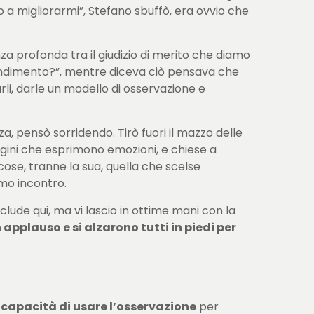
o a migliorarmi”, Stefano sbuffò, era ovvio che
a profonda tra il giudizio di merito che diamo
prendimento?”, mentre diceva ciò pensava che
rli, darle un modello di osservazione e
a, pensò sorridendo. Tirò fuori il mazzo delle
agini che esprimono emozioni, e chiese a
cose, tranne la sua, quella che scelse
imo incontro.
clude qui, ma vi lascio in ottime mani con la
 applauso e si alzarono tutti in piedi per
a
capacità di usare l’osservazione
per